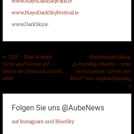
www.MayoDarkSkyPark.ie
www.MayoDarkSkyFestival.ie
www.DarkSky.ie
Beitragsnavigation
←
ZDF – Plan B zeigt:
Buchempfehlung:
Licht aus! Sterne an! –
„Lebendige Nacht – vom
Wenn der Himmel zu hell
verborgenen Leben der
wird
Tiere“ von Sophia Kimmig
→
Folgen Sie uns @AubeNews
auf
Instagram
und
BlueSky