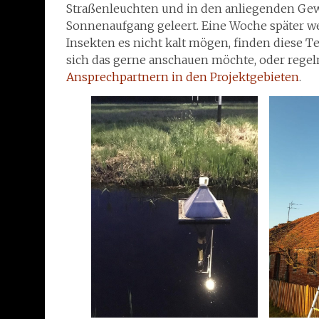
Straßenleuchten und in den anliegenden Ge
Sonnenaufgang geleert. Eine Woche später we
Insekten es nicht kalt mögen, finden diese T
sich das gerne anschauen möchte, oder regel
Ansprechpartnern in den Projektgebieten
.