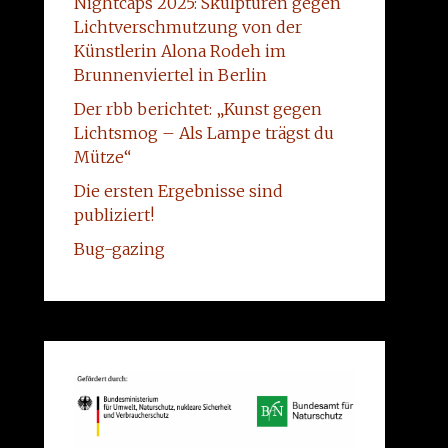
Nightcaps 2025: Skulpturen gegen
Lichtverschmutzung von der
Künstlerin Alona Rodeh im
Brunnenviertel in Berlin
Der rbb berichtet: „Kunst gegen
Lichtsmog – Als Lampe trägst du
Mütze“
Die ersten Ergebnisse sind
publiziert!
Bug-gazing