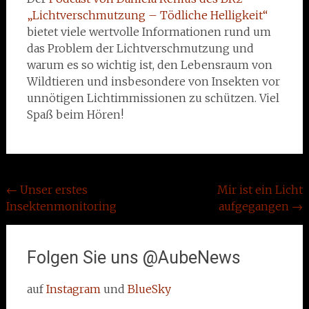
„Lichtverschmutzung – Tödliche Helligkeit“
bietet viele wertvolle Informationen rund um
das Problem der Lichtverschmutzung und
warum es so wichtig ist, den Lebensraum von
Wildtieren und insbesondere von Insekten vor
unnötigen Lichtimmissionen zu schützen. Viel
Spaß beim Hören!
Beitragsnavigation
←
Unser erstes
Mir ist ein Licht
Insektenmonitoring
aufgegangen
→
Folgen Sie uns @AubeNews
auf
Instagram
und
BlueSky