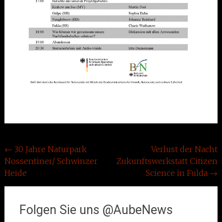
Beitragsnavigation
←
30 Jahre Naturpark
Verlust der Nacht
Nossentiner/ Schwinzer
Zukunftswerkstatt Citizen
Heide
Science in Fulda
→
Folgen Sie uns @AubeNews